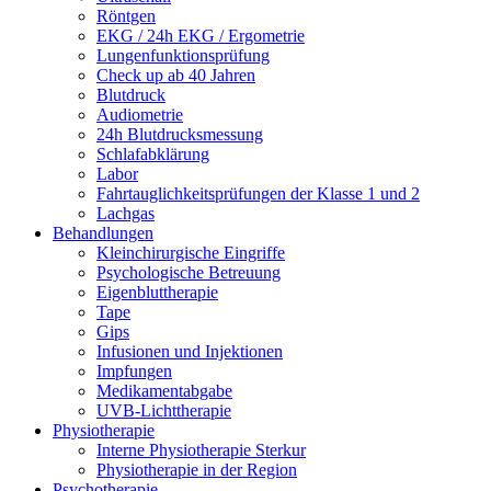
Röntgen
EKG / 24h EKG / Ergometrie
Lungenfunktionsprüfung
Check up ab 40 Jahren
Blutdruck
Audiometrie
24h Blutdrucksmessung
Schlafabklärung
Labor
Fahrtauglichkeitsprüfungen der Klasse 1 und 2
Lachgas
Behandlungen
Kleinchirurgische Eingriffe
Psychologische Betreuung
Eigenbluttherapie
Tape
Gips
Infusionen und Injektionen
Impfungen
Medikamentabgabe
UVB-Lichttherapie
Physiotherapie
Interne Physiotherapie Sterkur
Physiotherapie in der Region
Psychotherapie