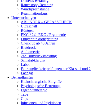
Diabetes Beratung
Rauchstopp Beratung
Wundsprechstunde
Reanimationskurs
Untersuchungen
ABI INDEX – GEFÄSSCHECK
Ultraschall
Röntgen
EKG / 24h EKG / Ergometrie
Lungenfunktionsprüfung
Check up ab 40 Jahren
Blutdruck
Audiometrie
24h Blutdrucksmessung
Schlafabklärung
Labor
Fahrtauglichkeitsprüfungen der Klasse 1 und 2
Lachgas
Behandlungen
Kleinchirurgische Eingriffe
Psychologische Betreuung
Eigenbluttherapie
Tape
Gips
Infusionen und Injektionen