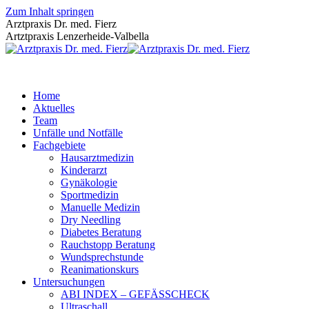
Zum Inhalt springen
Arztpraxis Dr. med. Fierz
Artztpraxis Lenzerheide-Valbella
Home
Aktuelles
Team
Unfälle und Notfälle
Fachgebiete
Hausarztmedizin
Kinderarzt
Gynäkologie
Sportmedizin
Manuelle Medizin
Dry Needling
Diabetes Beratung
Rauchstopp Beratung
Wundsprechstunde
Reanimationskurs
Untersuchungen
ABI INDEX – GEFÄSSCHECK
Ultraschall