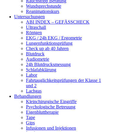
Rauchstopp Beratung
Wundsprechstunde
Reanimationskurs
Untersuchungen
ABI INDEX – GEFÄSSCHECK
Ultraschall
Röntgen
EKG / 24h EKG / Ergometrie
Lungenfunktionsprüfung
Check up ab 40 Jahren
Blutdruck
Audiometrie
24h Blutdrucksmessung
Schlafabklärung
Labor
Fahrtauglichkeitsprüfungen der Klasse 1
und 2
Lachgas
Behandlungen
Kleinchirurgische Eingriffe
Psychologische Betreuung
Eigenbluttherapie
Tape
Gips
Infusionen und Injektionen