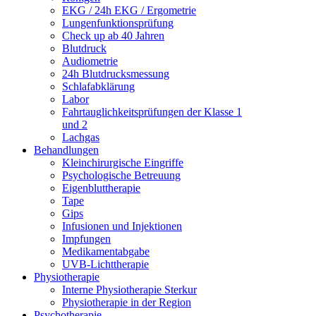
EKG / 24h EKG / Ergometrie
Lungenfunktionsprüfung
Check up ab 40 Jahren
Blutdruck
Audiometrie
24h Blutdrucksmessung
Schlafabklärung
Labor
Fahrtauglichkeitsprüfungen der Klasse 1
und 2
Lachgas
Behandlungen
Kleinchirurgische Eingriffe
Psychologische Betreuung
Eigenbluttherapie
Tape
Gips
Infusionen und Injektionen
Impfungen
Medikamentabgabe
UVB-Lichttherapie
Physiotherapie
Interne Physiotherapie Sterkur
Physiotherapie in der Region
Psychotherapie