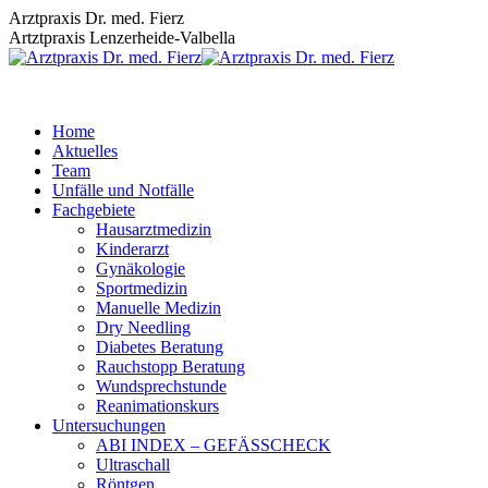
Zum
Arztpraxis Dr. med. Fierz
Inhalt
Artztpraxis Lenzerheide-Valbella
springen
Home
Aktuelles
Team
Unfälle und Notfälle
Fachgebiete
Hausarztmedizin
Kinderarzt
Gynäkologie
Sportmedizin
Manuelle Medizin
Dry Needling
Diabetes Beratung
Rauchstopp Beratung
Wundsprechstunde
Reanimationskurs
Untersuchungen
ABI INDEX – GEFÄSSCHECK
Ultraschall
Röntgen