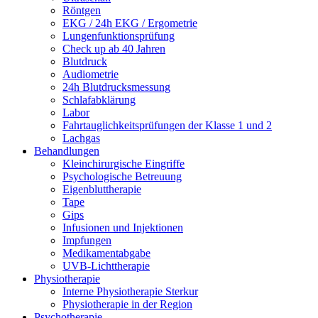
Röntgen
EKG / 24h EKG / Ergometrie
Lungenfunktionsprüfung
Check up ab 40 Jahren
Blutdruck
Audiometrie
24h Blutdrucksmessung
Schlafabklärung
Labor
Fahrtauglichkeitsprüfungen der Klasse 1 und 2
Lachgas
Behandlungen
Kleinchirurgische Eingriffe
Psychologische Betreuung
Eigenbluttherapie
Tape
Gips
Infusionen und Injektionen
Impfungen
Medikamentabgabe
UVB-Lichttherapie
Physiotherapie
Interne Physiotherapie Sterkur
Physiotherapie in der Region
Psychotherapie