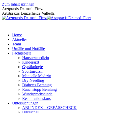
Zum Inhalt springen
Arztpraxis Dr. med. Fierz
Artztpraxis Lenzerheide-Valbella
Home
Aktuelles
Team
Unfälle und Notfälle
Fachgebiete
Hausarztmedizin
Kinderarzt
Gynäkologie
Sportmedizin
Manuelle Medizin
Dry Needling
Diabetes Beratung
Rauchstopp Beratung
Wundsprechstunde
Reanimationskurs
Untersuchungen
ABI INDEX – GEFÄSSCHECK
Ultraschall