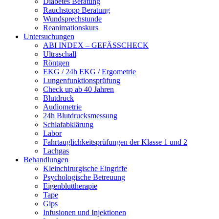
Diabetes Beratung
Rauchstopp Beratung
Wundsprechstunde
Reanimationskurs
Untersuchungen
ABI INDEX – GEFÄSSCHECK
Ultraschall
Röntgen
EKG / 24h EKG / Ergometrie
Lungenfunktionsprüfung
Check up ab 40 Jahren
Blutdruck
Audiometrie
24h Blutdrucksmessung
Schlafabklärung
Labor
Fahrtauglichkeitsprüfungen der Klasse 1 und 2
Lachgas
Behandlungen
Kleinchirurgische Eingriffe
Psychologische Betreuung
Eigenbluttherapie
Tape
Gips
Infusionen und Injektionen