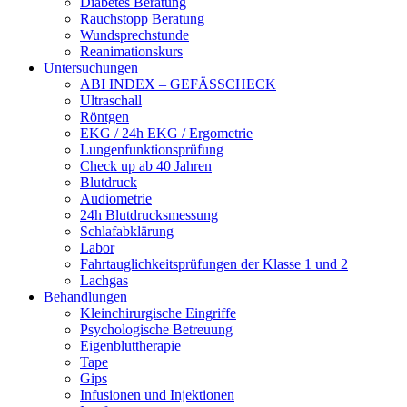
Diabetes Beratung
Rauchstopp Beratung
Wundsprechstunde
Reanimationskurs
Untersuchungen
ABI INDEX – GEFÄSSCHECK
Ultraschall
Röntgen
EKG / 24h EKG / Ergometrie
Lungenfunktionsprüfung
Check up ab 40 Jahren
Blutdruck
Audiometrie
24h Blutdrucksmessung
Schlafabklärung
Labor
Fahrtauglichkeitsprüfungen der Klasse 1 und 2
Lachgas
Behandlungen
Kleinchirurgische Eingriffe
Psychologische Betreuung
Eigenbluttherapie
Tape
Gips
Infusionen und Injektionen