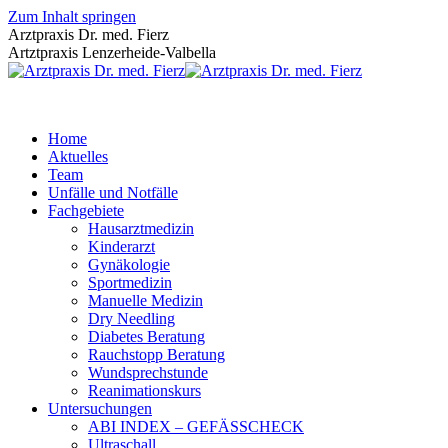
Zum Inhalt springen
Arztpraxis Dr. med. Fierz
Artztpraxis Lenzerheide-Valbella
Home
Aktuelles
Team
Unfälle und Notfälle
Fachgebiete
Hausarztmedizin
Kinderarzt
Gynäkologie
Sportmedizin
Manuelle Medizin
Dry Needling
Diabetes Beratung
Rauchstopp Beratung
Wundsprechstunde
Reanimationskurs
Untersuchungen
ABI INDEX – GEFÄSSCHECK
Ultraschall