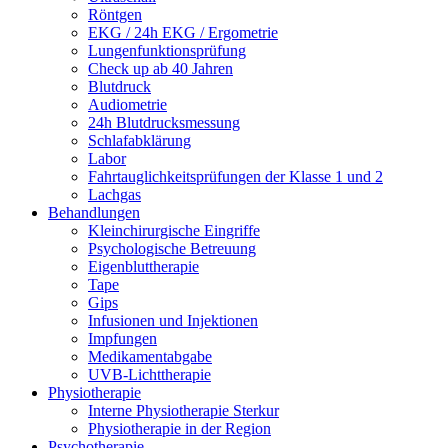
Röntgen
EKG / 24h EKG / Ergometrie
Lungenfunktionsprüfung
Check up ab 40 Jahren
Blutdruck
Audiometrie
24h Blutdrucksmessung
Schlafabklärung
Labor
Fahrtauglichkeitsprüfungen der Klasse 1 und 2
Lachgas
Behandlungen
Kleinchirurgische Eingriffe
Psychologische Betreuung
Eigenbluttherapie
Tape
Gips
Infusionen und Injektionen
Impfungen
Medikamentabgabe
UVB-Lichttherapie
Physiotherapie
Interne Physiotherapie Sterkur
Physiotherapie in der Region
Psychotherapie