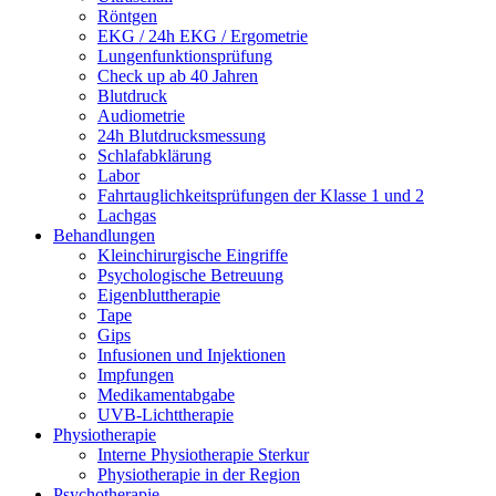
Röntgen
EKG / 24h EKG / Ergometrie
Lungenfunktionsprüfung
Check up ab 40 Jahren
Blutdruck
Audiometrie
24h Blutdrucksmessung
Schlafabklärung
Labor
Fahrtauglichkeitsprüfungen der Klasse 1 und 2
Lachgas
Behandlungen
Kleinchirurgische Eingriffe
Psychologische Betreuung
Eigenbluttherapie
Tape
Gips
Infusionen und Injektionen
Impfungen
Medikamentabgabe
UVB-Lichttherapie
Physiotherapie
Interne Physiotherapie Sterkur
Physiotherapie in der Region
Psychotherapie