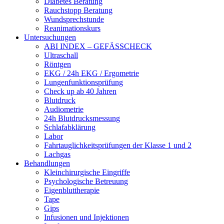
Diabetes Beratung
Rauchstopp Beratung
Wundsprechstunde
Reanimationskurs
Untersuchungen
ABI INDEX – GEFÄSSCHECK
Ultraschall
Röntgen
EKG / 24h EKG / Ergometrie
Lungenfunktionsprüfung
Check up ab 40 Jahren
Blutdruck
Audiometrie
24h Blutdrucksmessung
Schlafabklärung
Labor
Fahrtauglichkeitsprüfungen der Klasse 1 und 2
Lachgas
Behandlungen
Kleinchirurgische Eingriffe
Psychologische Betreuung
Eigenbluttherapie
Tape
Gips
Infusionen und Injektionen