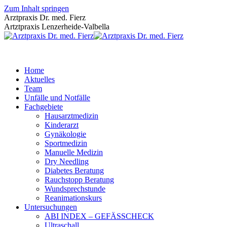
Zum Inhalt springen
Arztpraxis Dr. med. Fierz
Artztpraxis Lenzerheide-Valbella
Home
Aktuelles
Team
Unfälle und Notfälle
Fachgebiete
Hausarztmedizin
Kinderarzt
Gynäkologie
Sportmedizin
Manuelle Medizin
Dry Needling
Diabetes Beratung
Rauchstopp Beratung
Wundsprechstunde
Reanimationskurs
Untersuchungen
ABI INDEX – GEFÄSSCHECK
Ultraschall