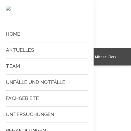
Sie befinden sich hier:
Start
Rippen Tape
HOME
AKTUELLES
Copyright © 2026 Dr. med. Michael Fierz
TEAM
UNFÄLLE UND NOTFÄLLE
FACHGEBIETE
UNTERSUCHUNGEN
BEHANDLUNGEN