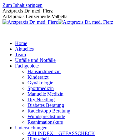
Zum Inhalt springen
Arztpraxis Dr. med. Fierz
Artztpraxis Lenzerheide-Valbella
Home
Aktuelles
Team
Unfälle und Notfälle
Fachgebiete
Hausarztmedizin
Kinderarzt
Gynäkologie
Sportmedizin
Manuelle Medizin
Dry Needling
Diabetes Beratung
Rauchstopp Beratung
Wundsprechstunde
Reanimationskurs
Untersuchungen
ABI INDEX – GEFÄSSCHECK
Ultraschall