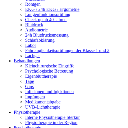
Röntgen
EKG / 24h EKG / Ergometrie
Lungenfunktionsprüfung
Check up ab 40 Jahren
Blutdruck
Audiometrie
24h Blutdrucksmessung
Schlafabklärung
Labor
Fahrtauglichkeitsprüfungen der Klasse 1 und 2
Lachgas
Behandlungen
Kleinchirurgische Eingriffe
Psychologische Betreuung
Eigenbluttherapie
Tape
Gips
Infusionen und Injektionen
Impfungen
Medikamentabgabe
UVB-Lichttherapie
Physiotherapie
Interne Physiotherapie Sterkur
Physiotherapie in der Region
Psychotherapie