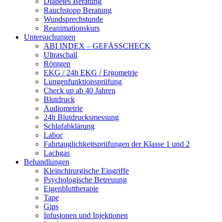
Diabetes Beratung
Rauchstopp Beratung
Wundsprechstunde
Reanimationskurs
Untersuchungen
ABI INDEX – GEFÄSSCHECK
Ultraschall
Röntgen
EKG / 24h EKG / Ergometrie
Lungenfunktionsprüfung
Check up ab 40 Jahren
Blutdruck
Audiometrie
24h Blutdrucksmessung
Schlafabklärung
Labor
Fahrtauglichkeitsprüfungen der Klasse 1 und 2
Lachgas
Behandlungen
Kleinchirurgische Eingriffe
Psychologische Betreuung
Eigenbluttherapie
Tape
Gips
Infusionen und Injektionen