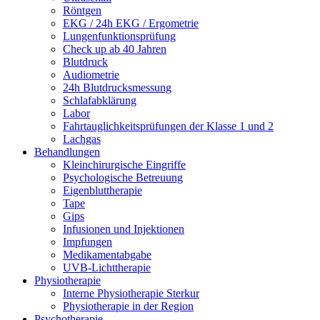
Röntgen
EKG / 24h EKG / Ergometrie
Lungenfunktionsprüfung
Check up ab 40 Jahren
Blutdruck
Audiometrie
24h Blutdrucksmessung
Schlafabklärung
Labor
Fahrtauglichkeitsprüfungen der Klasse 1 und 2
Lachgas
Behandlungen
Kleinchirurgische Eingriffe
Psychologische Betreuung
Eigenbluttherapie
Tape
Gips
Infusionen und Injektionen
Impfungen
Medikamentabgabe
UVB-Lichttherapie
Physiotherapie
Interne Physiotherapie Sterkur
Physiotherapie in der Region
Psychotherapie