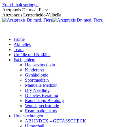
Zum Inhalt springen
Arztpraxis Dr. med. Fierz
Artztpraxis Lenzerheide-Valbella
Home
Aktuelles
Team
Unfälle und Notfälle
Fachgebiete
Hausarztmedizin
Kinderarzt
Gynäkologie
Sportmedizin
Manuelle Medizin
Dry Needling
Diabetes Beratung
Rauchstopp Beratung
Wundsprechstunde
Reanimationskurs
Untersuchungen
ABI INDEX – GEFÄSSCHECK
Ultraschall