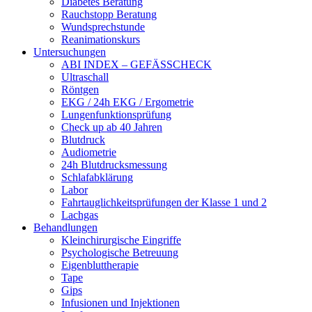
Diabetes Beratung
Rauchstopp Beratung
Wundsprechstunde
Reanimationskurs
Untersuchungen
ABI INDEX – GEFÄSSCHECK
Ultraschall
Röntgen
EKG / 24h EKG / Ergometrie
Lungenfunktionsprüfung
Check up ab 40 Jahren
Blutdruck
Audiometrie
24h Blutdrucksmessung
Schlafabklärung
Labor
Fahrtauglichkeitsprüfungen der Klasse 1 und 2
Lachgas
Behandlungen
Kleinchirurgische Eingriffe
Psychologische Betreuung
Eigenbluttherapie
Tape
Gips
Infusionen und Injektionen