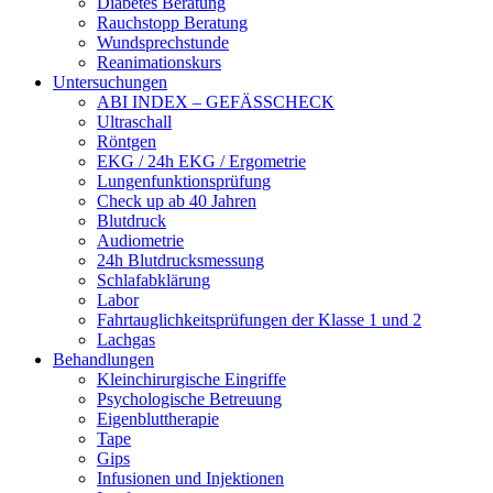
Diabetes Beratung
Rauchstopp Beratung
Wundsprechstunde
Reanimationskurs
Untersuchungen
ABI INDEX – GEFÄSSCHECK
Ultraschall
Röntgen
EKG / 24h EKG / Ergometrie
Lungenfunktionsprüfung
Check up ab 40 Jahren
Blutdruck
Audiometrie
24h Blutdrucksmessung
Schlafabklärung
Labor
Fahrtauglichkeitsprüfungen der Klasse 1 und 2
Lachgas
Behandlungen
Kleinchirurgische Eingriffe
Psychologische Betreuung
Eigenbluttherapie
Tape
Gips
Infusionen und Injektionen