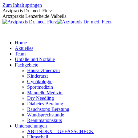
Zum Inhalt springen
Arztpraxis Dr. med. Fierz
Artztpraxis Lenzerheide-Valbella
Home
Aktuelles
Team
Unfälle und Notfälle
Fachgebiete
Hausarztmedizin
Kinderarzt
Gynäkologie
Sportmedizin
Manuelle Medizin
Dry Needling
Diabetes Beratung
Rauchstopp Beratung
Wundsprechstunde
Reanimationskurs
Untersuchungen
ABI INDEX – GEFÄSSCHECK
Ultraschall