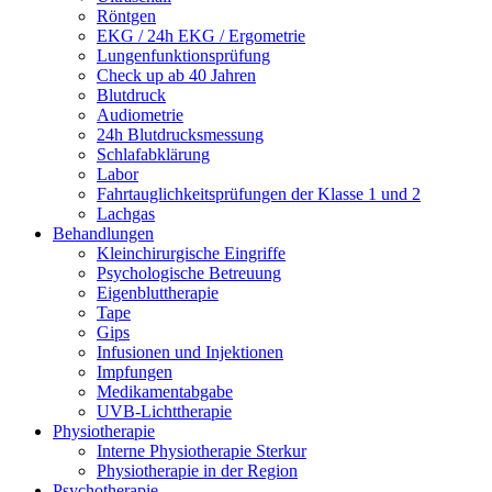
Röntgen
EKG / 24h EKG / Ergometrie
Lungenfunktionsprüfung
Check up ab 40 Jahren
Blutdruck
Audiometrie
24h Blutdrucksmessung
Schlafabklärung
Labor
Fahrtauglichkeitsprüfungen der Klasse 1 und 2
Lachgas
Behandlungen
Kleinchirurgische Eingriffe
Psychologische Betreuung
Eigenbluttherapie
Tape
Gips
Infusionen und Injektionen
Impfungen
Medikamentabgabe
UVB-Lichttherapie
Physiotherapie
Interne Physiotherapie Sterkur
Physiotherapie in der Region
Psychotherapie