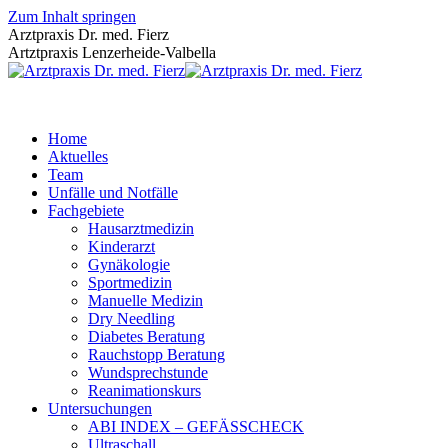
Zum Inhalt springen
Arztpraxis Dr. med. Fierz
Artztpraxis Lenzerheide-Valbella
Home
Aktuelles
Team
Unfälle und Notfälle
Fachgebiete
Hausarztmedizin
Kinderarzt
Gynäkologie
Sportmedizin
Manuelle Medizin
Dry Needling
Diabetes Beratung
Rauchstopp Beratung
Wundsprechstunde
Reanimationskurs
Untersuchungen
ABI INDEX – GEFÄSSCHECK
Ultraschall