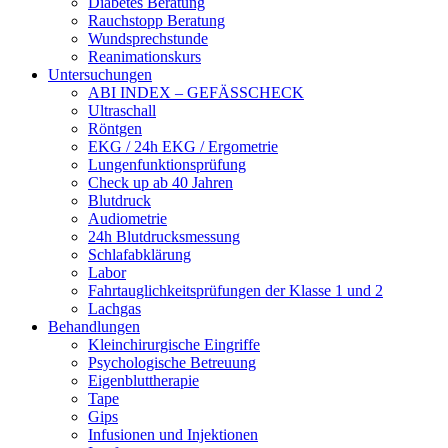
Diabetes Beratung
Rauchstopp Beratung
Wundsprechstunde
Reanimationskurs
Untersuchungen
ABI INDEX – GEFÄSSCHECK
Ultraschall
Röntgen
EKG / 24h EKG / Ergometrie
Lungenfunktionsprüfung
Check up ab 40 Jahren
Blutdruck
Audiometrie
24h Blutdrucksmessung
Schlafabklärung
Labor
Fahrtauglichkeitsprüfungen der Klasse 1 und 2
Lachgas
Behandlungen
Kleinchirurgische Eingriffe
Psychologische Betreuung
Eigenbluttherapie
Tape
Gips
Infusionen und Injektionen