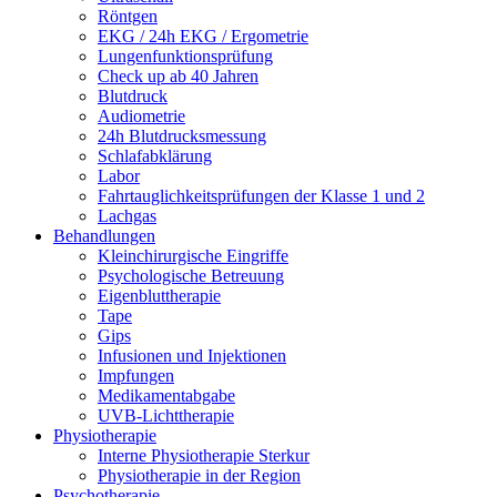
Röntgen
EKG / 24h EKG / Ergometrie
Lungenfunktionsprüfung
Check up ab 40 Jahren
Blutdruck
Audiometrie
24h Blutdrucksmessung
Schlafabklärung
Labor
Fahrtauglichkeitsprüfungen der Klasse 1 und 2
Lachgas
Behandlungen
Kleinchirurgische Eingriffe
Psychologische Betreuung
Eigenbluttherapie
Tape
Gips
Infusionen und Injektionen
Impfungen
Medikamentabgabe
UVB-Lichttherapie
Physiotherapie
Interne Physiotherapie Sterkur
Physiotherapie in der Region
Psychotherapie