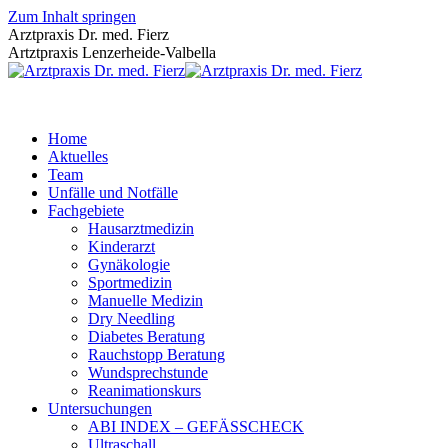
Zum Inhalt springen
Arztpraxis Dr. med. Fierz
Artztpraxis Lenzerheide-Valbella
Home
Aktuelles
Team
Unfälle und Notfälle
Fachgebiete
Hausarztmedizin
Kinderarzt
Gynäkologie
Sportmedizin
Manuelle Medizin
Dry Needling
Diabetes Beratung
Rauchstopp Beratung
Wundsprechstunde
Reanimationskurs
Untersuchungen
ABI INDEX – GEFÄSSCHECK
Ultraschall