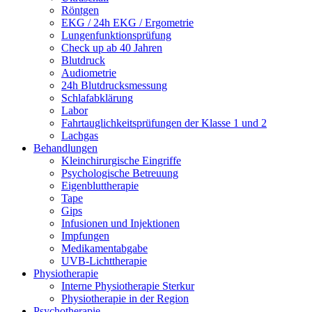
Röntgen
EKG / 24h EKG / Ergometrie
Lungenfunktionsprüfung
Check up ab 40 Jahren
Blutdruck
Audiometrie
24h Blutdrucksmessung
Schlafabklärung
Labor
Fahrtauglichkeitsprüfungen der Klasse 1 und 2
Lachgas
Behandlungen
Kleinchirurgische Eingriffe
Psychologische Betreuung
Eigenbluttherapie
Tape
Gips
Infusionen und Injektionen
Impfungen
Medikamentabgabe
UVB-Lichttherapie
Physiotherapie
Interne Physiotherapie Sterkur
Physiotherapie in der Region
Psychotherapie