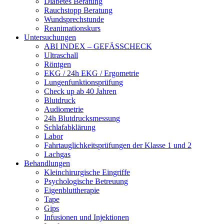
Diabetes Beratung
Rauchstopp Beratung
Wundsprechstunde
Reanimationskurs
Untersuchungen
ABI INDEX – GEFÄSSCHECK
Ultraschall
Röntgen
EKG / 24h EKG / Ergometrie
Lungenfunktionsprüfung
Check up ab 40 Jahren
Blutdruck
Audiometrie
24h Blutdrucksmessung
Schlafabklärung
Labor
Fahrtauglichkeitsprüfungen der Klasse 1 und 2
Lachgas
Behandlungen
Kleinchirurgische Eingriffe
Psychologische Betreuung
Eigenbluttherapie
Tape
Gips
Infusionen und Injektionen