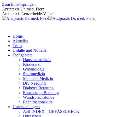
Zum Inhalt springen
Arztpraxis Dr. med. Fierz
Artztpraxis Lenzerheide-Valbella
Home
Aktuelles
Team
Unfälle und Notfälle
Fachgebiete
Hausarztmedizin
Kinderarzt
Gynäkologie
Sportmedizin
Manuelle Medizin
Dry Needling
Diabetes Beratung
Rauchstopp Beratung
Wundsprechstunde
Reanimationskurs
Untersuchungen
ABI INDEX – GEFÄSSCHECK
Ultraschall