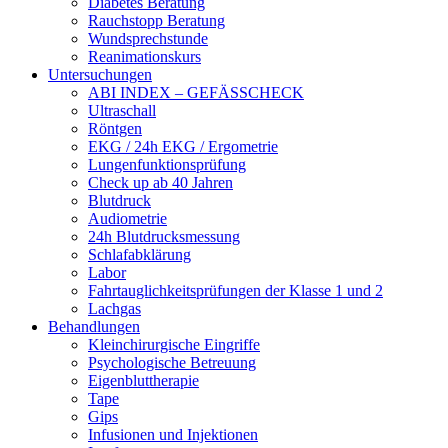
Diabetes Beratung
Rauchstopp Beratung
Wundsprechstunde
Reanimationskurs
Untersuchungen
ABI INDEX – GEFÄSSCHECK
Ultraschall
Röntgen
EKG / 24h EKG / Ergometrie
Lungenfunktionsprüfung
Check up ab 40 Jahren
Blutdruck
Audiometrie
24h Blutdrucksmessung
Schlafabklärung
Labor
Fahrtauglichkeitsprüfungen der Klasse 1 und 2
Lachgas
Behandlungen
Kleinchirurgische Eingriffe
Psychologische Betreuung
Eigenbluttherapie
Tape
Gips
Infusionen und Injektionen