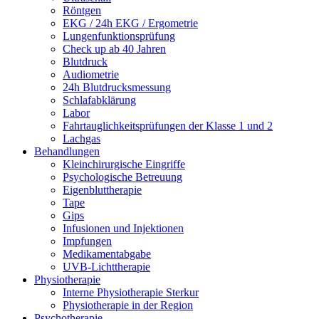
Röntgen
EKG / 24h EKG / Ergometrie
Lungenfunktionsprüfung
Check up ab 40 Jahren
Blutdruck
Audiometrie
24h Blutdrucksmessung
Schlafabklärung
Labor
Fahrtauglichkeitsprüfungen der Klasse 1 und 2
Lachgas
Behandlungen
Kleinchirurgische Eingriffe
Psychologische Betreuung
Eigenbluttherapie
Tape
Gips
Infusionen und Injektionen
Impfungen
Medikamentabgabe
UVB-Lichttherapie
Physiotherapie
Interne Physiotherapie Sterkur
Physiotherapie in der Region
Psychotherapie