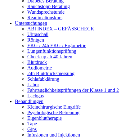
Diabetes Beratung
Rauchstopp Beratung
Wundsprechstunde
Reanimationskurs
Untersuchungen
ABI INDEX – GEFÄSSCHECK
Ultraschall
Röntgen
EKG / 24h EKG / Ergometrie
Lungenfunktionsprüfung
Check up ab 40 Jahren
Blutdruck
Audiometrie
24h Blutdrucksmessung
Schlafabklärung
Labor
Fahrtauglichkeitsprüfungen der Klasse 1 und 2
Lachgas
Behandlungen
Kleinchirurgische Eingriffe
Psychologische Betreuung
Eigenbluttherapie
Tape
Gips
Infusionen und Injektionen