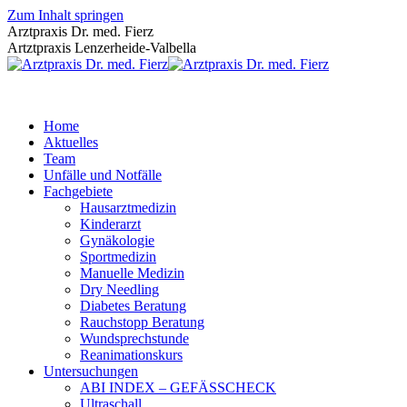
Zum Inhalt springen
Arztpraxis Dr. med. Fierz
Artztpraxis Lenzerheide-Valbella
Home
Aktuelles
Team
Unfälle und Notfälle
Fachgebiete
Hausarztmedizin
Kinderarzt
Gynäkologie
Sportmedizin
Manuelle Medizin
Dry Needling
Diabetes Beratung
Rauchstopp Beratung
Wundsprechstunde
Reanimationskurs
Untersuchungen
ABI INDEX – GEFÄSSCHECK
Ultraschall