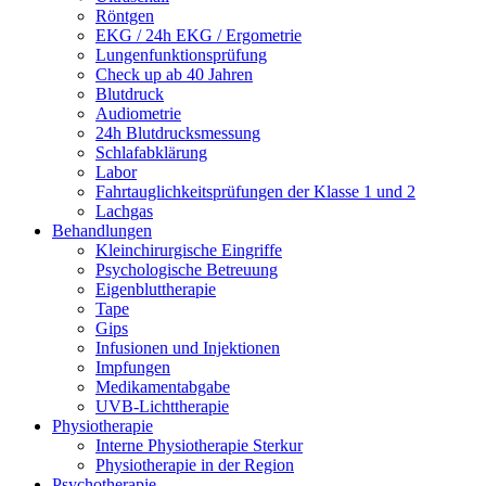
Röntgen
EKG / 24h EKG / Ergometrie
Lungenfunktionsprüfung
Check up ab 40 Jahren
Blutdruck
Audiometrie
24h Blutdrucksmessung
Schlafabklärung
Labor
Fahrtauglichkeitsprüfungen der Klasse 1 und 2
Lachgas
Behandlungen
Kleinchirurgische Eingriffe
Psychologische Betreuung
Eigenbluttherapie
Tape
Gips
Infusionen und Injektionen
Impfungen
Medikamentabgabe
UVB-Lichttherapie
Physiotherapie
Interne Physiotherapie Sterkur
Physiotherapie in der Region
Psychotherapie